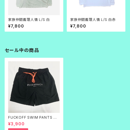
家族仲間義理人情 L/S 白
家族仲間義理人情 L/S 白赤
¥7,800
¥7,800
セール中の商品
FUCKOFF SWIM PANTS 黒
刺繍
¥3,900