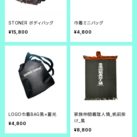
STONER ボディバッグ
巾着ミニバッグ
¥15,800
¥4,800
LOGO巾着BAG黒×蓄光
家族仲間義理人情_帆前掛
け_黒
¥4,800
¥8,800