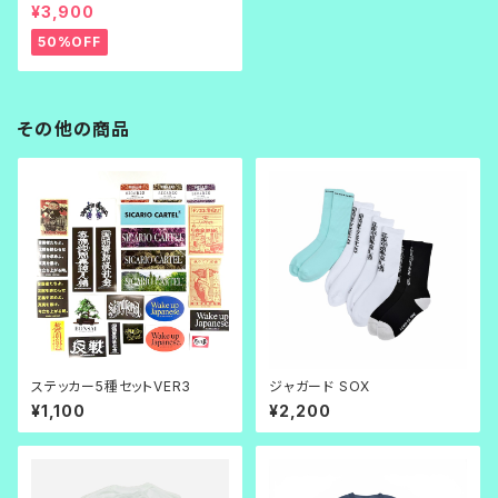
刺繍
¥3,900
50%OFF
その他の商品
ステッカー5種セットVER3
ジャガード SOX
¥1,100
¥2,200