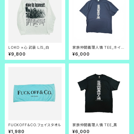
LOKO ×心 武装 L/S_白
家族仲間義理人情 TEE_ネイビ
ー×白
¥9,800
¥6,000
FUCKOFF＆CO.フェイスタオル
家族仲間義理人情 TEE_黒
¥1,980
¥6,000