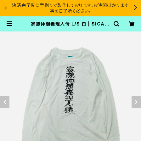
決済完了後に手刷りで製作しております。お時間掛かります
事をご了承ください。
家族仲間義理人情 L/S 白 | SICARI
O CARTEL®︎