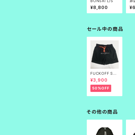
BONSAI L/S
非
¥8,800
¥
セール中の商品
FUCKOFF SWI
M PANTS 黒刺
¥3,900
繍
50%OFF
その他の商品