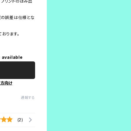
、プリントのはみ出
程度の誤差は仕様とな
おります。
 available
の方向け
通報する
(2)