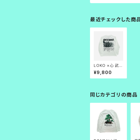
最近チェックした商
LOKO ×心 武装
L/S_白
¥9,800
同じカテゴリの商品