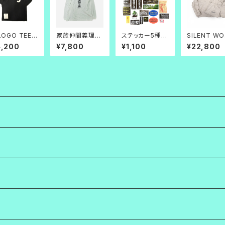
LOGO TEE
家族仲間義理人
ステッカー5種セ
SILENT WO
×白
情 L/S 白
ットVER3
_Water Rep
4,200
¥7,800
¥1,100
¥22,800
ent Track J
ket