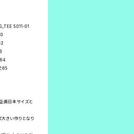
。
G_TEE 5011-01
60
62
3
64
丈65
本企画日本サイズと
イズ大きい作りとなり