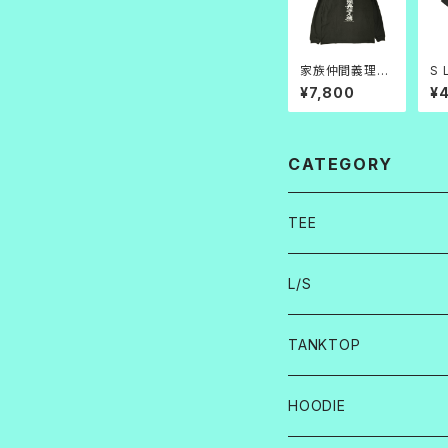
家族仲間義理人
S 
情 L/S 黒×白
黒
¥7,800
¥
CATEGORY
TEE
L/S
TANKTOP
HOODIE