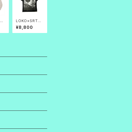
RK
LOKO×SRTM
ell
緒 TEE_黒
¥8,800
ac