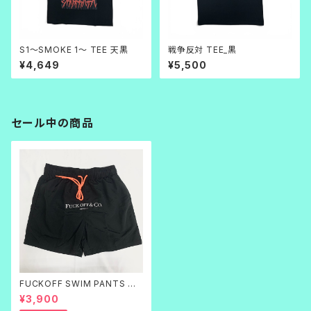
S1～SMOKE 1～ TEE 天黒
戦争反対 TEE_黒
¥4,649
¥5,500
セール中の商品
FUCKOFF SWIM PANTS 黒
刺繍
¥3,900