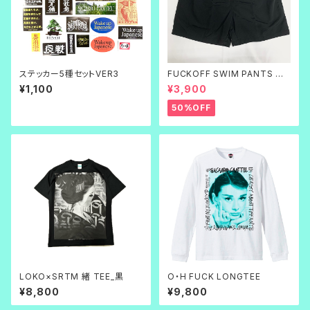
ステッカー5種セットVER3
FUCKOFF SWIM PANTS 黒
刺繍
¥1,100
¥3,900
50%OFF
LOKO×SRTM 緒 TEE_黒
O・H FUCK LONGTEE
¥8,800
¥9,800