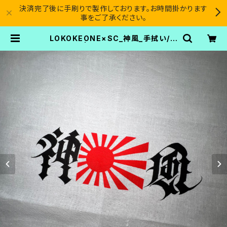
決済完了後に手刷りで製作しております。お時間掛かります
事をご了承ください。
LOKOKEONE×SC_神風_手拭い/ハ
チマキ | SICARIO CARTEL®︎