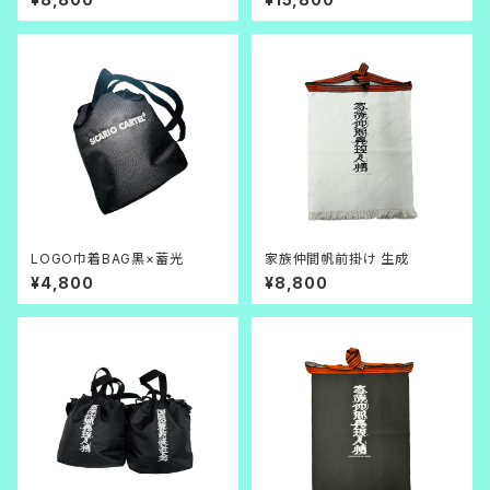
LOGO巾着BAG黒×蓄光
家族仲間帆前掛け 生成
¥4,800
¥8,800