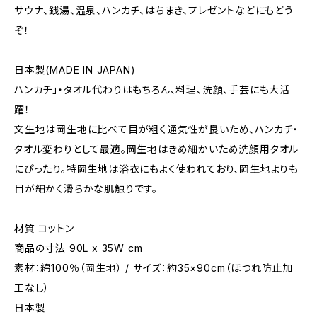
サウナ、銭湯、温泉、ハンカチ、はちまき、プレゼントなどにもどう
ぞ！
日本製(MADE IN JAPAN)
ハンカチ」・タオル代わりはもちろん、料理、洗顔、手芸にも大活
躍！
文生地は岡生地に比べて目が粗く通気性が良いため、ハンカチ・
タオル変わりとして最適。岡生地はきめ細かいため洗顔用タオル
にぴったり。特岡生地は浴衣にもよく使われており、岡生地よりも
目が細かく滑らかな肌触りです。
材質 コットン
商品の寸法 90L x 35W cm
素材：綿100％（岡生地） / サイズ：約35×90cm（ほつれ防止加
工なし）
日本製