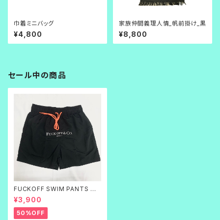
巾着ミニバッグ
家族仲間義理人情_帆前掛け_黒
¥4,800
¥8,800
セール中の商品
FUCKOFF SWIM PANTS 黒
刺繍
¥3,900
50%OFF