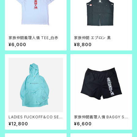
家族仲間義理人情 TEE_白赤
家族仲間 エプロン 黒
¥6,000
¥8,800
LADIES FUCKOFF＆CO SET
家族仲間義理人情 BAGGY SH
UP
ORTS
¥12,800
¥6,600