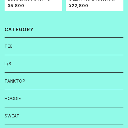
llent Track Jacket
¥5,800
¥22,800
CATEGORY
TEE
L/S
TANKTOP
HOODIE
SWEAT