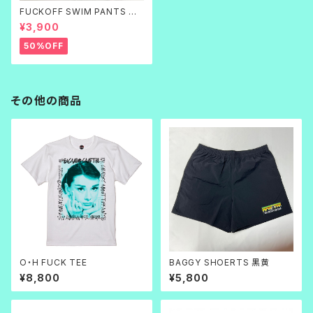
FUCKOFF SWIM PANTS 黒
刺繍
¥3,900
50%OFF
その他の商品
O・H FUCK TEE
BAGGY SHOERTS 黒黄
¥8,800
¥5,800