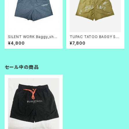
SILENT WORK Baggy_short
TUPAC TATOO BAGGY SH
s グレー
ORTS
¥4,800
¥7,800
セール中の商品