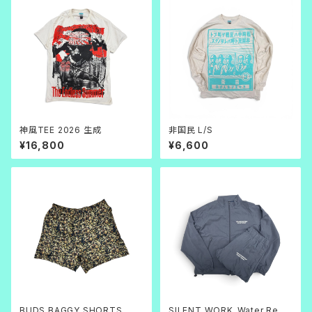
神風TEE 2026 生成
非国民 L/S
¥16,800
¥6,600
BUDS BAGGY SHORTS
SILENT WORK_Water Repe