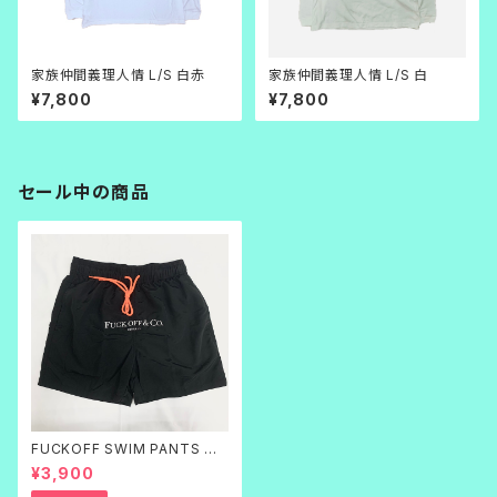
家族仲間義理人情 L/S 白赤
家族仲間義理人情 L/S 白
¥7,800
¥7,800
セール中の商品
FUCKOFF SWIM PANTS 黒
刺繍
¥3,900