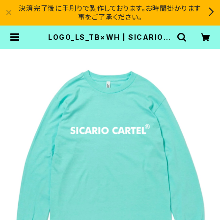
決済完了後に手刷りで製作しております。お時間掛かります
事をご了承ください。
LOGO_LS_TB×WH | SICARIO C
ARTEL®︎