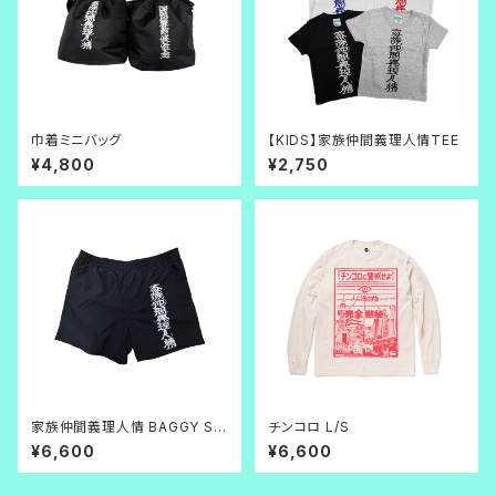
巾着ミニバッグ
【KIDS】家族仲間義理人情TEE
¥4,800
¥2,750
家族仲間義理人情 BAGGY SH
チンコロ L/S
ORTS
¥6,600
¥6,600