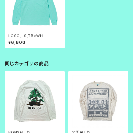
LOGO_LS_TB×WH
¥6,600
同じカテゴリの商品
BONSAI L/S
非国民 L/S