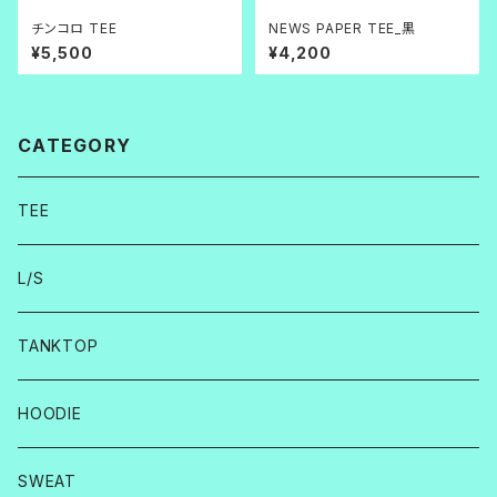
チンコロ TEE
NEWS PAPER TEE_黒
¥5,500
¥4,200
CATEGORY
TEE
L/S
TANKTOP
HOODIE
SWEAT