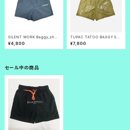
SILENT WORK Baggy_short
TUPAC TATOO BAGGY SH
s グレー
ORTS
¥4,800
¥7,800
セール中の商品