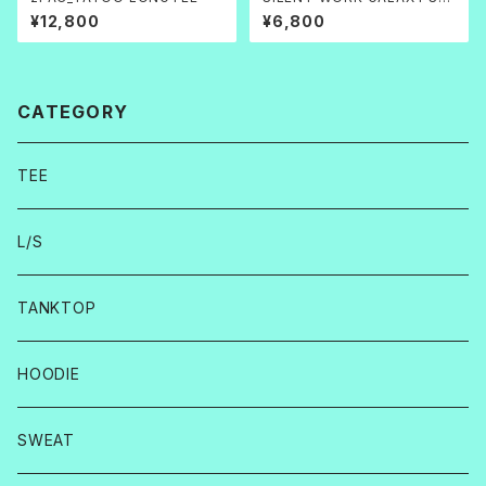
LAT CAP
¥12,800
¥6,800
CATEGORY
TEE
L/S
TANKTOP
HOODIE
SWEAT