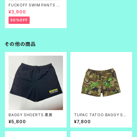
FUCKOFF SWIM PANTS 黒
刺繍
¥3,900
50%OFF
その他の商品
BAGGY SHOERTS 黒黄
TUPAC TATOO BAGGY SH
ORTS
¥5,800
¥7,800