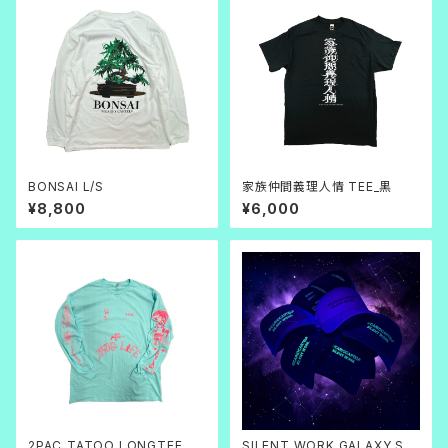
BONSAI L/S
家族仲間義理人情 TEE_黒
¥8,800
¥6,000
2PAC_TATOO LONGTEE
SILENT WORK GALAXY SP