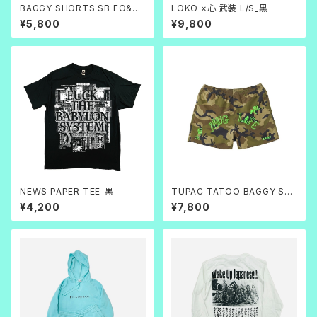
BAGGY SHORTS SB FO&C
LOKO ×心 武装 L/S_黒
O.
¥5,800
¥9,800
NEWS PAPER TEE_黒
TUPAC TATOO BAGGY SH
ORTS
¥4,200
¥7,800