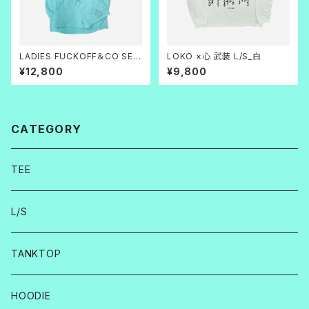
LADIES FUCKOFF＆CO SET
LOKO ×心 武装 L/S_白
UP
¥12,800
¥9,800
CATEGORY
TEE
L/S
TANKTOP
HOODIE