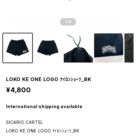
1
/8
LOKO KE ONE LOGO ﾅｲﾛﾝｼｮｰﾂ_BK
¥4,800
International shipping available
SICARIO CARTEL
LOKO KE ONE LOGO ﾅｲﾛﾝｼｮｰﾂ_BK