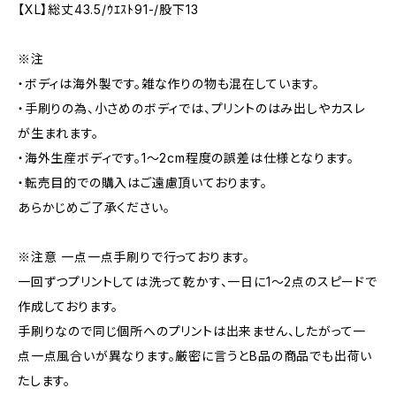
【XL】総丈43.5/ｳｴｽﾄ91-/股下13
※注
・ボディは海外製です。雑な作りの物も混在しています。
・手刷りの為、小さめのボディでは、プリントのはみ出しやカスレ
が生まれます。
・海外生産ボディです。1～2cm程度の誤差は仕様となります。
・転売目的での購入はご遠慮頂いております。
あらかじめご了承ください。
※注意 一点一点手刷りで行っております。
一回ずつプリントしては洗って乾かす、一日に1～2点のスピードで
作成しております。
手刷りなので同じ個所へのプリントは出来ません、したがって一
点一点風合いが異なります。厳密に言うとB品の商品でも出荷い
たします。