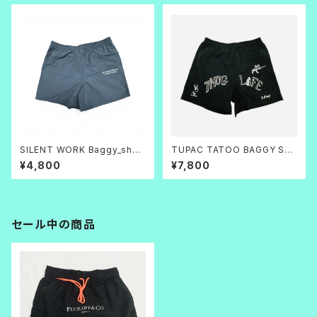
SILENT WORK Baggy_short
TUPAC TATOO BAGGY SH
s グレー
ORTS(黒×白)
¥4,800
¥7,800
セール中の商品