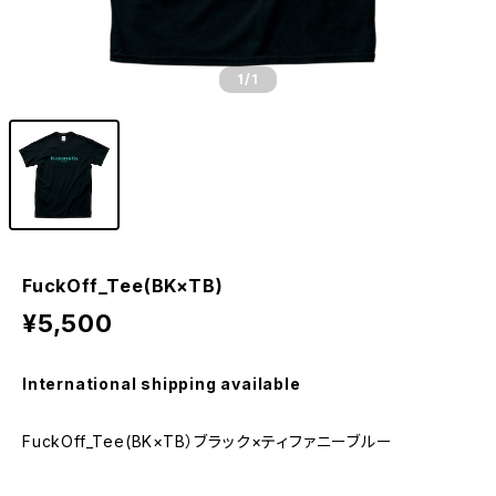
1
/1
FuckOff_Tee(BK×TB)
¥5,500
International shipping available
FuckOff_Tee(BK×TB）ブラック×ティファニーブルー