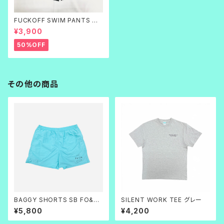
FUCKOFF SWIM PANTS 黒
刺繍
¥3,900
50%OFF
その他の商品
BAGGY SHORTS SB FO&C
SILENT WORK TEE グレー
O.
¥5,800
¥4,200