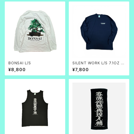
BONSAI L/S
SILENT WORK L/S 7.1OZ ネ
イビー
¥8,800
¥7,800