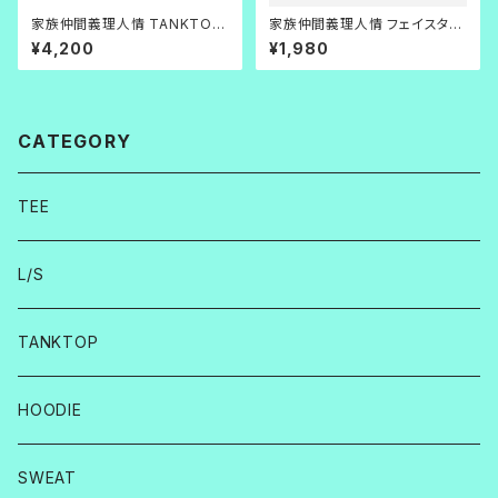
家族仲間義理人情 TANKTOP
家族仲間義理人情 フェイスタオ
黒
ル
¥4,200
¥1,980
CATEGORY
TEE
L/S
TANKTOP
HOODIE
SWEAT