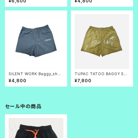
¥6,600
¥4,800
SILENT WORK Baggy_short
TUPAC TATOO BAGGY SH
s グレー
ORTS
¥4,800
¥7,800
セール中の商品