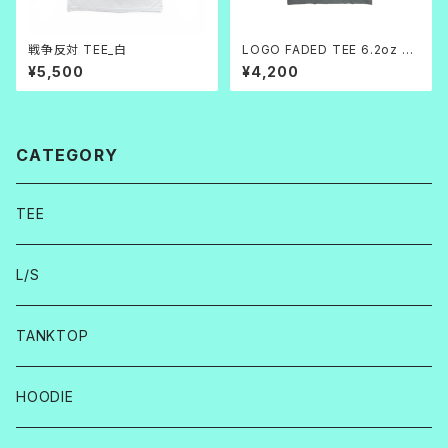
戦争反対 TEE_白
LOGO FADED TEE 6.2oz グ
レー
¥5,500
¥4,200
CATEGORY
TEE
L/S
TANKTOP
HOODIE