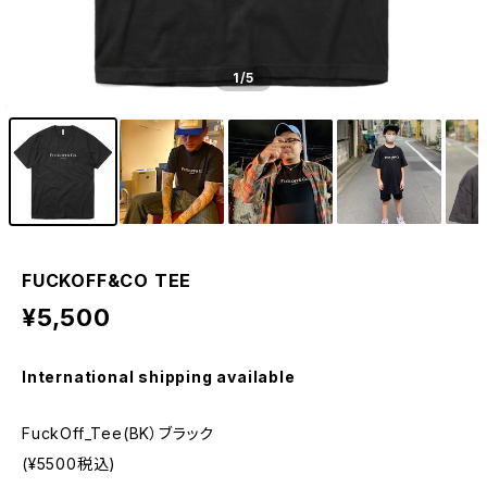
1
/5
FUCKOFF&CO TEE
¥5,500
International shipping available
FuckOff_Tee(BK）ブラック
(¥5500税込)