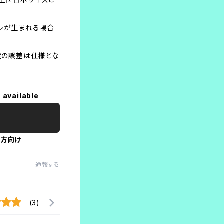
スレが生まれる場合
程度の誤差は仕様とな
 available
の方向け
通報する
(3)