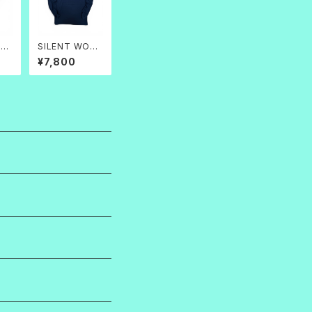
理人
SILENT WORK
ビ
L/S 7.1OZ ネイ
¥7,800
ビー