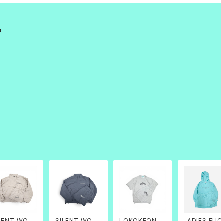
品
LENT WORK
SILENT WORK
LOKOKEONE_
LADIES FU