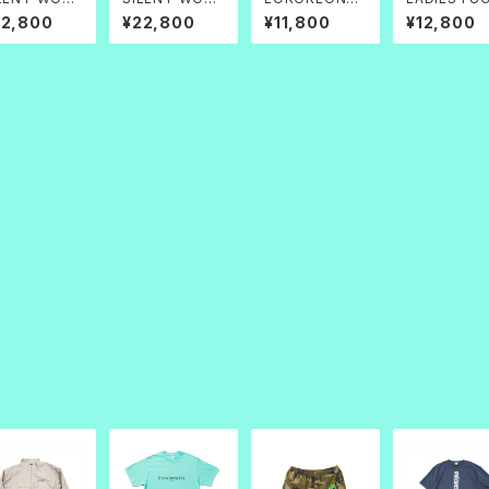
ater Repell
_Water Repell
SS SETUP
OFF＆CO S
22,800
¥22,800
¥11,800
¥12,800
t Track Jac
ent Track Jac
UP
t
ket