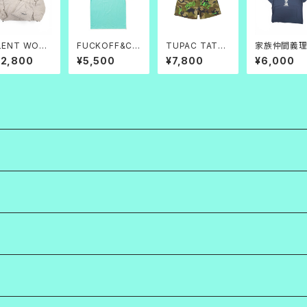
LENT WORK
FUCKOFF&CO
TUPAC TATO
家族仲間義
ater Repell
TEE TB
O BAGGY SHO
情 TEE_ネイ
22,800
¥5,500
¥7,800
¥6,000
t Track Jac
RTS
ー×白
t