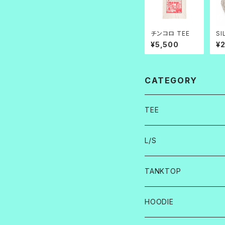
チンコロ TEE
SI
_W
¥5,500
¥
en
ke
CATEGORY
TEE
L/S
TANKTOP
HOODIE