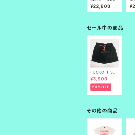
_Water Repell
_W
¥22,800
¥
ent Track Jac
en
ket
ke
セール中の商品
FUCKOFF SWI
M PANTS 黒刺
¥3,900
繍
50%OFF
その他の商品