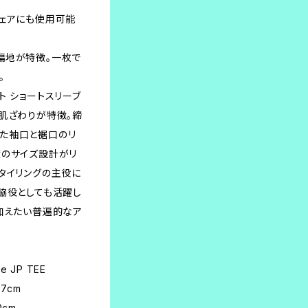
ウェアにも使用可能
編地が特徴。一枚で
。
ト ショートスリーブ
肌ざわりが特徴。締
た袖口と裾口のリ
度のサイズ設計がリ
タイリングの主役に
脇役としても活躍し
加えたい普遍的なア
le JP TEE
47cm
0cm