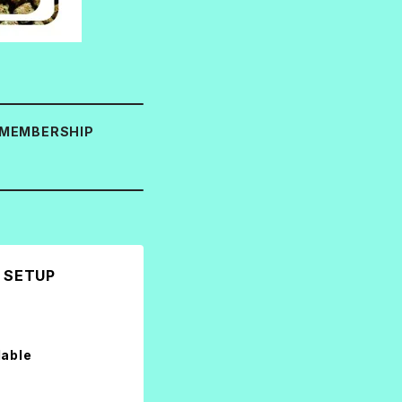
MEMBERSHIP
 SETUP
lable