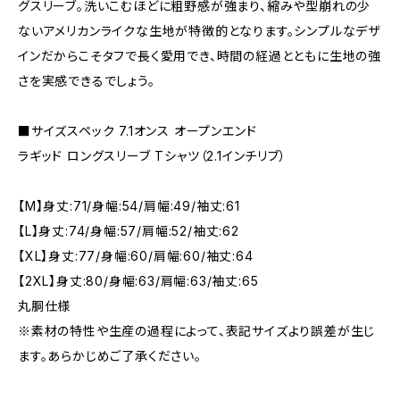
グスリーブ。洗いこむほどに粗野感が強まり、縮みや型崩れの少
ないアメリカンライクな生地が特徴的となります。シンプルなデザ
インだからこそタフで長く愛用でき、時間の経過とともに生地の強
さを実感できるでしょう。
■サイズスペック 7.1オンス オープンエンド
ラギッド ロングスリーブ Tシャツ（2.1インチリブ）
【M】身丈:71/身幅:54/肩幅:49/袖丈:61
【L】身丈:74/身幅:57/肩幅:52/袖丈:62
【XL】身丈:77/身幅:60/肩幅:60/袖丈:64
【2XL】身丈:80/身幅:63/肩幅:63/袖丈:65
丸胴仕様
※素材の特性や生産の過程によって、表記サイズより誤差が生じ
ます。あらかじめご了承ください。