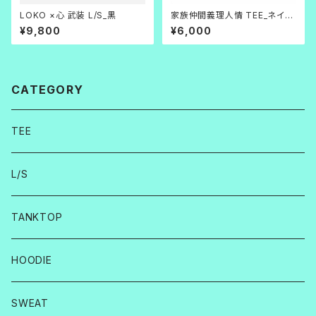
LOKO ×心 武装 L/S_黒
家族仲間義理人情 TEE_ネイビ
ー×白
¥9,800
¥6,000
CATEGORY
TEE
L/S
TANKTOP
HOODIE
SWEAT