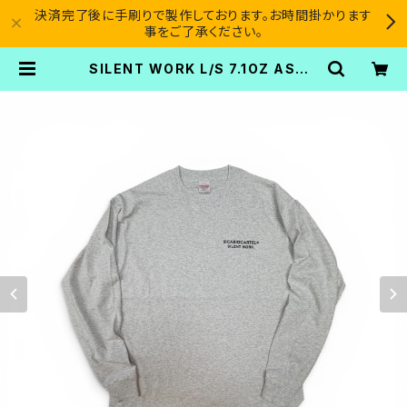
決済完了後に手刷りで製作しております。お時間掛かります
事をご了承ください。
SILENT WORK L/S 7.1OZ ASH |
SICARIO CARTEL®︎