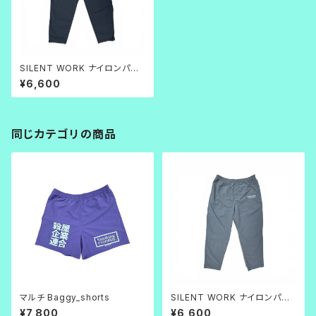
SILENT WORK ナイロンパン
ツ_ブラック
¥6,600
同じカテゴリの商品
マルチ Baggy_shorts
SILENT WORK ナイロンパン
ツ_グレー
¥7,800
¥6,600