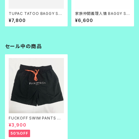
TUPAC TATOO BAGGY SH
家族仲間義理人情 BAGGY SH
ORTS
ORTS
¥7,800
¥6,600
セール中の商品
FUCKOFF SWIM PANTS 黒
刺繍
¥3,900
50%OFF