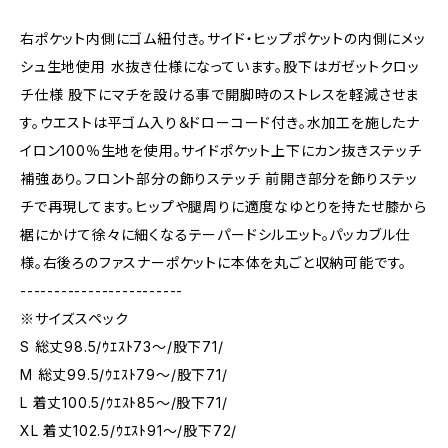
右ポケット内側にゴム紐付き。サイド・ヒップポケットの内側にメッ
シュ生地使用 水抜き仕様になっています。股下はガゼットクロッ
チ仕様 股下にマチを設ける事で開脚時のストレスを軽減させま
す。ウエストは平ゴム入り＆ドローコード付き。水加工を施したナ
イロン100％生地を使用。サイドポケット上下にカン抜きステッチ
補強あり。フロント部分の飾りステッチ 前開き部分を飾りステッ
チで再現してます。ヒップや腿周りに適度なゆとりを持たせ膝から
裾にかけて徐々に細くなるテーパードシルエット。パッカブル仕
様。右後ろのファスナーポケットに本体を丸ごと収納可能です。
------------------------
※サイズスペック
S 総丈98.5/ｳｴｽﾄ73～/股下71/
M 総丈99.5/ｳｴｽﾄ79～/股下71/
L 着丈100.5/ｳｴｽﾄ85～/股下71/
XL 着丈102.5/ｳｴｽﾄ91～/股下72/