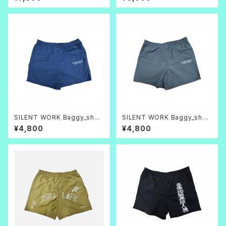
SILENT WORK Baggy_short
SILENT WORK Baggy_short
s ネイビー
s グレー
¥4,800
¥4,800