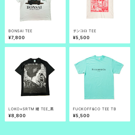
BONSAI TEE
チンコロ TEE
¥7,800
¥5,500
LOKO×SRTM 緒 TEE_黒
FUCKOFF&CO TEE TB
¥8,800
¥5,500