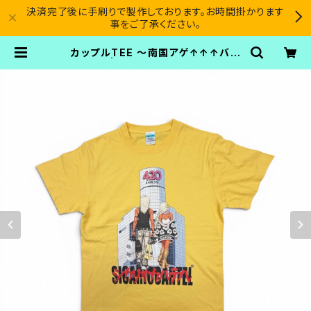
決済完了後に手刷りで製作しております。お時間掛かります
事をご了承ください。
カップルTEE ～南国アゲ↑↑↑バナ
ナ～ | SICARIO CARTEL®︎