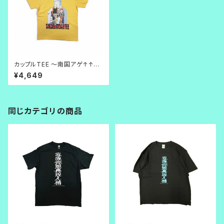
カップルTEE ～南国アゲ↑↑↑
バナナ～
¥4,649
同じカテゴリの商品