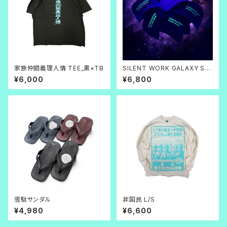
家族仲間義理人情 TEE_黒×TB
SILENT WORK GALAXY SP
LAT CAP
¥6,000
¥6,800
雪駄サンダル
非国民 L/S
¥4,980
¥6,600