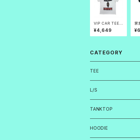
VIP CAR TEE
家
白帝
情 
¥4,649
¥
CATEGORY
TEE
L/S
TANKTOP
HOODIE