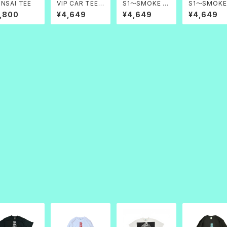
NSAI TEE
VIP CAR TEE
S1～SMOKE 1
S1～SMOKE
黒帝
～ TEE 天白
～ TEE 天黒
7,800
¥4,649
¥4,649
¥4,649