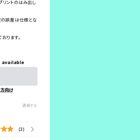
プリントのはみ出し
程度の誤差は仕様とな
おります。
 available
の方向け
通報する
(3)