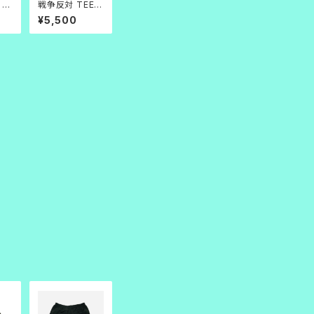
 1
戦争反対 TEE_
黒
¥5,500