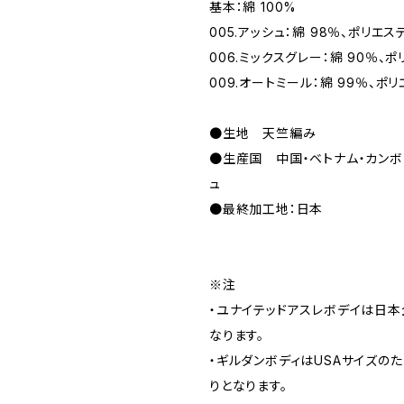
基本：綿 100%
005.アッシュ：綿 98％、ポリエス
006.ミックスグレー：綿 90％、ポ
009.オートミール：綿 99％、ポリ
●生地 天竺編み
●生産国 中国・ベトナム・カンボ
ュ
●最終加工地：日本
※注
・ユナイテッドアスレボデイは日
なります。
・ギルダンボディはUSAサイズの
りとなります。