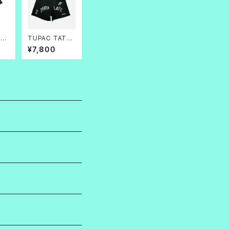
理人
TUPAC TATO
TB
O BAGGY SHO
¥7,800
RTS(黒×白)