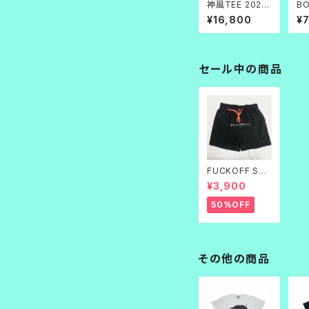
神風TEE 2026
BO
生成
¥16,800
¥
セール中の商品
FUCKOFF SWI
M PANTS 黒刺
¥3,900
繍
50%OFF
その他の商品