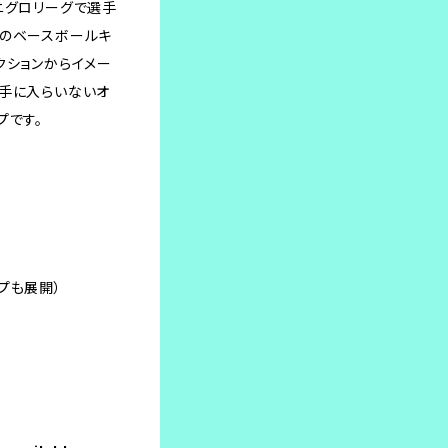
ニグロリーグで選手
ルのベースボールキ
クションからイメー
か手に入らいないオ
プです。
イプも展開）