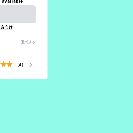
 available
の方向け
通報する
(4)