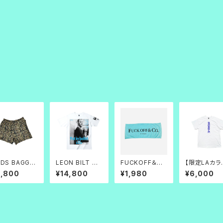
DS BAGGY
LEON BILT TE
FUCKOFF＆C
【限定LAカラ
HORTS
E
O.フェイスタオル
家族仲間義
5,800
¥14,800
¥1,980
¥6,000
情 TEE_白×