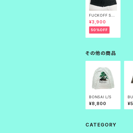
FUCKOFF SWI
M PANTS 黒刺
¥3,900
繍
50%OFF
その他の商品
BONSAI L/S
BU
S
¥8,800
¥
CATEGORY