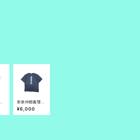
ー】
家族仲間義理人
理人
情 TEE_ネイビ
¥6,000
青
ー×白