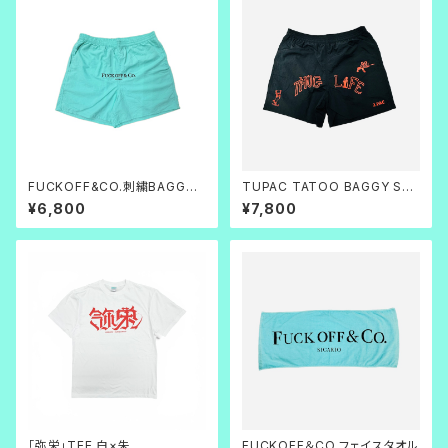
FUCKOFF&CO.刺繍BAGGY
TUPAC TATOO BAGGY SH
SHORTS
ORTS(黒×赤)
¥6,800
¥7,800
「弥栄」TEE 白×朱
FUCKOFF＆CO.フェイスタオル