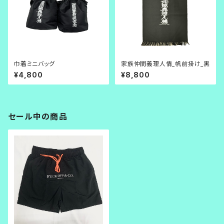
巾着ミニバッグ
家族仲間義理人情_帆前掛け_黒
¥4,800
¥8,800
セール中の商品