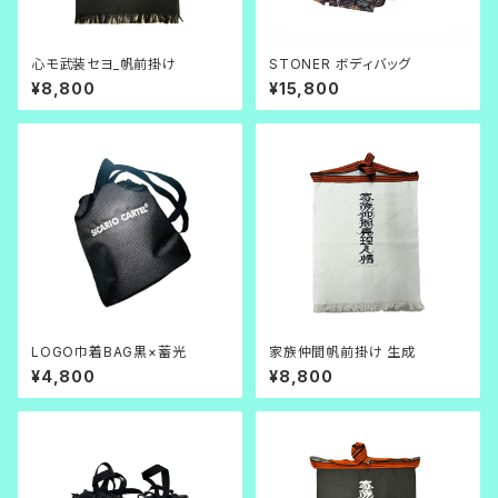
心モ武装セヨ_帆前掛け
STONER ボディバッグ
¥8,800
¥15,800
LOGO巾着BAG黒×蓄光
家族仲間帆前掛け 生成
¥4,800
¥8,800