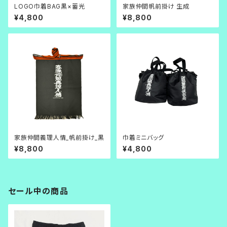
LOGO巾着BAG黒×蓄光
家族仲間帆前掛け 生成
¥4,800
¥8,800
家族仲間義理人情_帆前掛け_黒
巾着ミニバッグ
¥8,800
¥4,800
セール中の商品