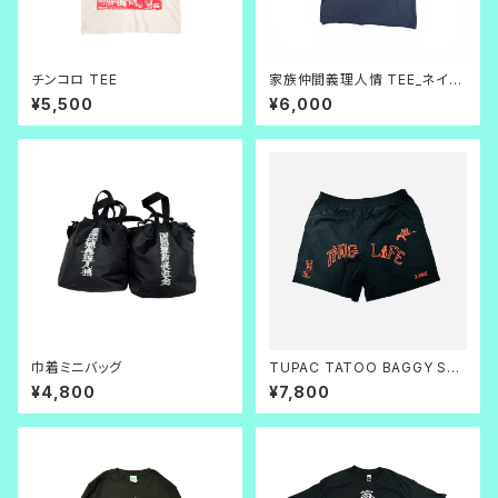
チンコロ TEE
家族仲間義理人情 TEE_ネイビ
ー×白
¥5,500
¥6,000
巾着ミニバッグ
TUPAC TATOO BAGGY SH
ORTS(黒×赤)
¥4,800
¥7,800