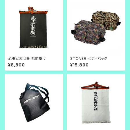
心モ武装セヨ_帆前掛け
STONER ボディバッグ
¥8,800
¥15,800