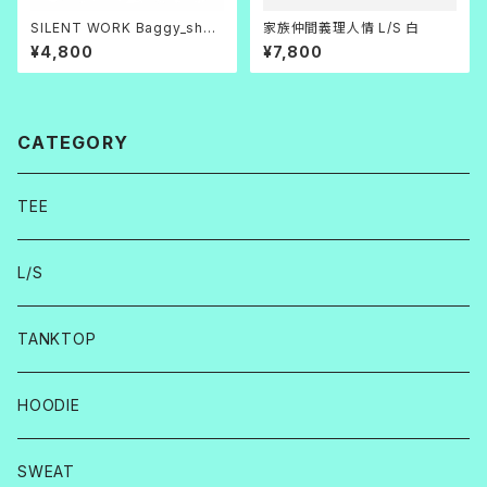
SILENT WORK Baggy_short
家族仲間義理人情 L/S 白
s ネイビー
¥4,800
¥7,800
CATEGORY
TEE
L/S
TANKTOP
HOODIE
SWEAT