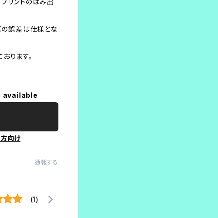
、プリントのはみ出
程度の誤差は仕様とな
おります。
 available
の方向け
通報する
(1)