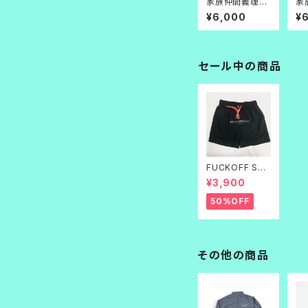
家族仲間義理人
家
情 TEE_黒
情 
¥6,000
¥
セール中の商品
FUCKOFF SWI
M PANTS 黒刺
¥3,900
繍
50%OFF
その他の商品