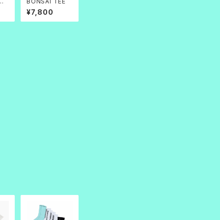
ー】
BONSAI TEE
理人
¥7,800
青