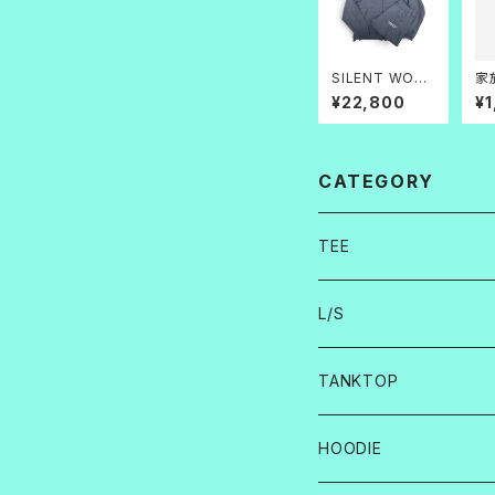
SILENT WORK
家
_Water Repell
情
¥22,800
¥1
ent Track Jac
ル
ket
CATEGORY
TEE
L/S
TANKTOP
HOODIE