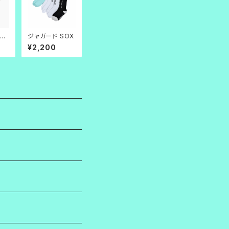
RO
ジャガード SOX
 白
¥2,200