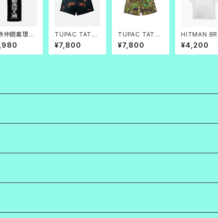
族仲間義理人
TUPAC TATO
TUPAC TATO
HITMAN B
 フェイスタオ
O BAGGY SHO
O BAGGY SHO
THERS TEE
,980
¥7,800
¥7,800
¥4,200
RTS(黒×赤)
RTS