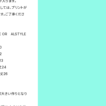
が入ります。
しては、プリントが
す。ご了承くださ
EE OR ALSTYLE
9
0
2
23
丈24
袖丈26
イズ大きい作りとなり