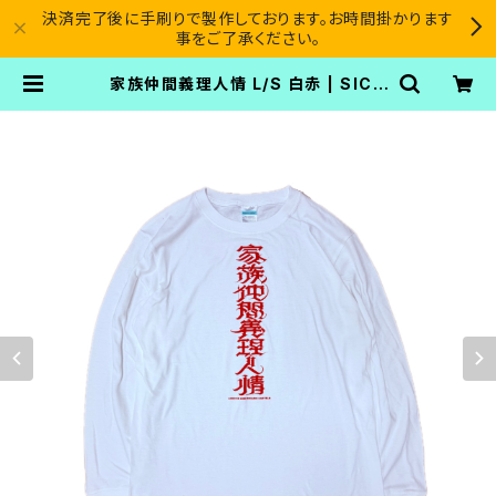
決済完了後に手刷りで製作しております。お時間掛かります
事をご了承ください。
家族仲間義理人情 L/S 白赤 | SICA
RIO CARTEL®︎