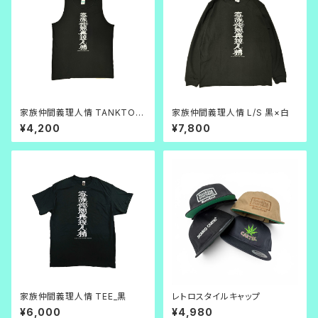
家族仲間義理人情 TANKTOP
家族仲間義理人情 L/S 黒×白
黒
¥4,200
¥7,800
家族仲間義理人情 TEE_黒
レトロスタイルキャップ
¥6,000
¥4,980