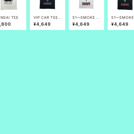
NSAI TEE
VIP CAR TEE
S1～SMOKE 1
S1～SMOKE
黒帝
～ TEE 天白
～ TEE 天黒
7,800
¥4,649
¥4,649
¥4,649