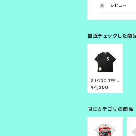
レビュー
最近チェックした商
S LOGO TEE
黒×白
¥4,200
同じカテゴリの商品