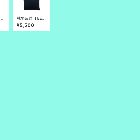
 1
戦争反対 TEE_
黒
¥5,500