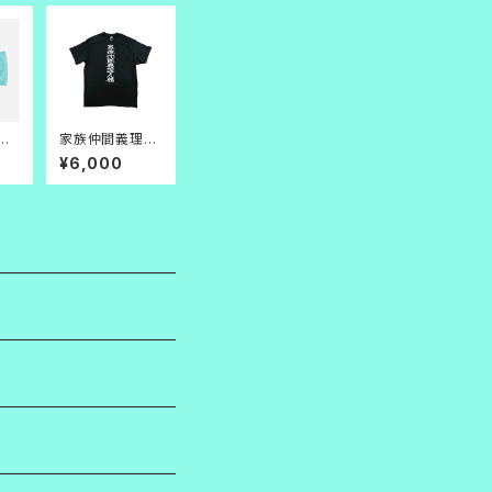
C
家族仲間義理人
オル
情 TEE_黒
¥6,000