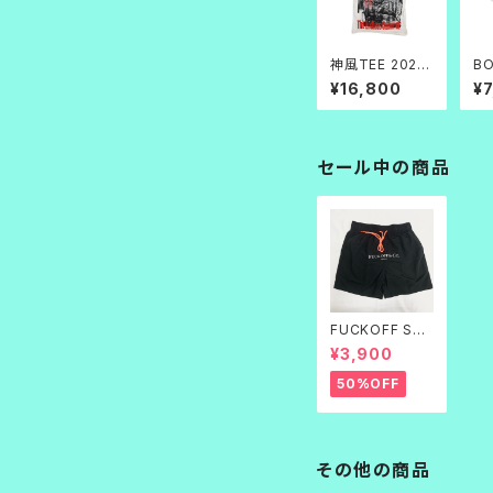
神風TEE 2026
BO
生成
¥16,800
¥
セール中の商品
FUCKOFF SWI
M PANTS 黒刺
¥3,900
繍
50%OFF
その他の商品