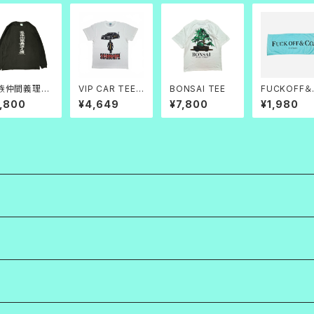
族仲間義理人
VIP CAR TEE
BONSAI TEE
FUCKOFF＆
L/S 黒×白
白帝
O.フェイスタ
7,800
¥4,649
¥7,800
¥1,980