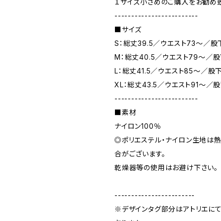
１サイズ小さめのご購入をお勧め致
-------------------------
■サイズ
S：総丈39.5／ウエスト73～／股
M：総丈40.5／ウエスト79～／股
L：総丈41.5／ウエスト85～／股下
XL：総丈43.5／ウエスト91～／股
-------------------------
■素材
ナイロン100％
◎ポリエステル・ナイロン生地は
合がございます。
乾燥器等の使用はお避け下さい。
------------------------
※デザインタグ部分はアトリエに