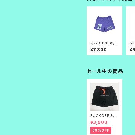
マルチ Baggy_s
SI
horts
ナ
¥7,800
¥
ブ
セール中の商品
FUCKOFF SWI
M PANTS 黒刺
¥3,900
繍
50%OFF