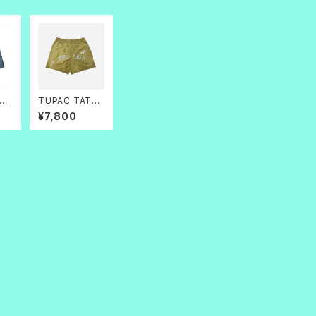
RK
TUPAC TATO
ts
O BAGGY SHO
¥7,800
RTS