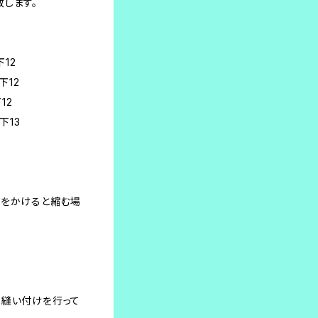
します。
下12
下12
12
下13
熱をかけると縮む場
て縫い付けを行って