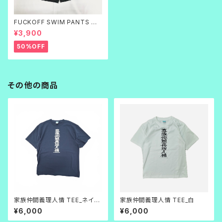
FUCKOFF SWIM PANTS 黒
刺繍
¥3,900
50%OFF
その他の商品
家族仲間義理人情 TEE_ネイビ
家族仲間義理人情 TEE_白
ー×白
¥6,000
¥6,000