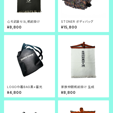
心モ武装セヨ_帆前掛け
STONER ボディバッグ
¥8,800
¥15,800
LOGO巾着BAG黒×蓄光
家族仲間帆前掛け 生成
¥4,800
¥8,800