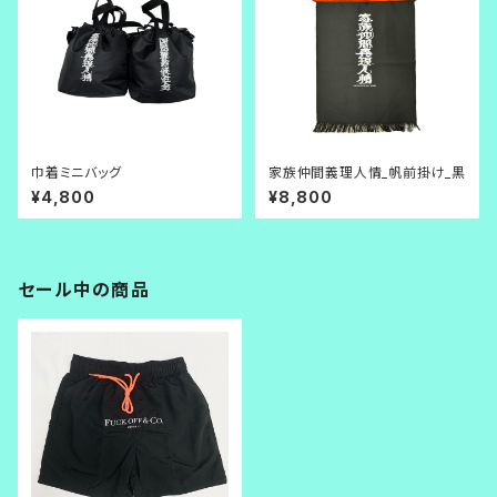
巾着ミニバッグ
家族仲間義理人情_帆前掛け_黒
¥4,800
¥8,800
セール中の商品