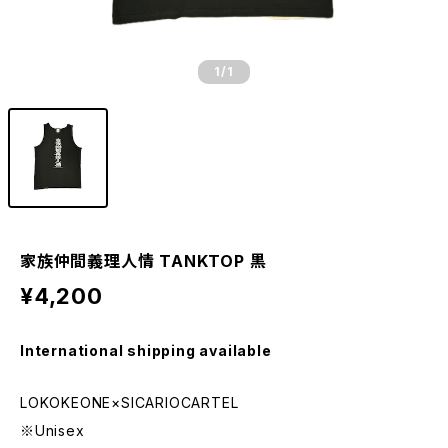
1
/1
家族仲間義理人情 TANKTOP 黒
¥4,200
International shipping available
LOKOKEONE×SICARIOCARTEL
※Unisex