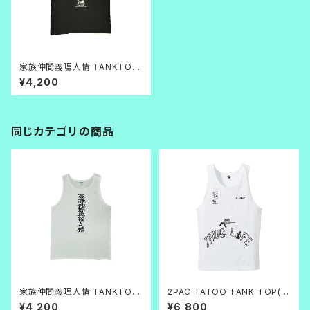
家族仲間義理人情 TANKTOP
黒
¥4,200
同じカテゴリの商品
家族仲間義理人情 TANKTOP
2PAC TATOO TANK TOP(W
白
H）
¥4,200
¥6,800