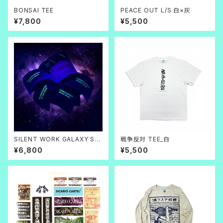
BONSAI TEE
PEACE OUT L/S 白×灰
¥7,800
¥5,500
SILENT WORK GALAXY SP
戦争反対 TEE_白
LAT CAP
¥6,800
¥5,500