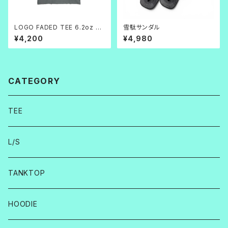
LOGO FADED TEE 6.2oz グ
雪駄サンダル
レー
¥4,200
¥4,980
CATEGORY
TEE
L/S
TANKTOP
HOODIE