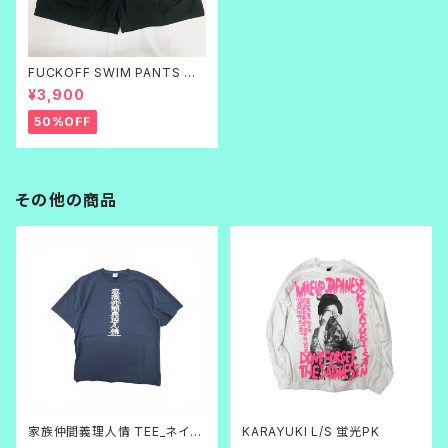
FUCKOFF SWIM PANTS 黒
刺繍
¥3,900
50%OFF
その他の商品
家族仲間義理人情 TEE_ネイビ
KARAYUKI L/S 蛍光PK
ー×白