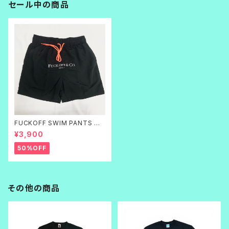
セール中の商品
FUCKOFF SWIM PANTS 黒
刺繍
¥3,900
50%OFF
その他の商品