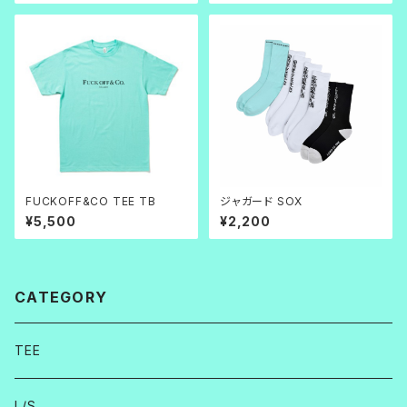
FUCKOFF&CO TEE TB
ジャガード SOX
¥5,500
¥2,200
CATEGORY
TEE
L/S