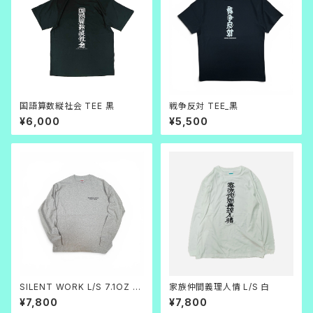
国語算数縦社会 TEE 黒
戦争反対 TEE_黒
¥6,000
¥5,500
SILENT WORK L/S 7.1OZ A
家族仲間義理人情 L/S 白
SH
¥7,800
¥7,800