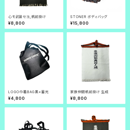
心モ武装セヨ_帆前掛け
STONER ボディバッグ
¥8,800
¥15,800
LOGO巾着BAG黒×蓄光
家族仲間帆前掛け 生成
¥4,800
¥8,800