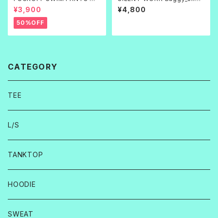
刺繍
s ネイビー
¥3,900
¥4,800
50%OFF
CATEGORY
TEE
L/S
TANKTOP
HOODIE
SWEAT