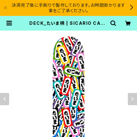
決済完了後に手刷りで製作しております。お時間掛かります
事をご了承ください。
DECK_たいま柄 | SICARIO CART
EL®︎