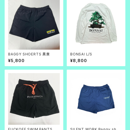
BAGGY SHOERTS 黒黄
BONSAI L/S
¥5,800
¥8,800
FUCKOFF SWIM PANTS 黒
SILENT WORK Baggy_short