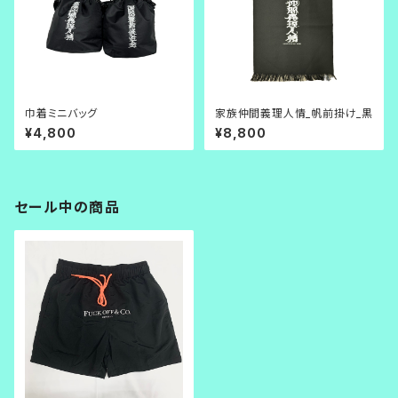
巾着ミニバッグ
家族仲間義理人情_帆前掛け_黒
¥4,800
¥8,800
セール中の商品