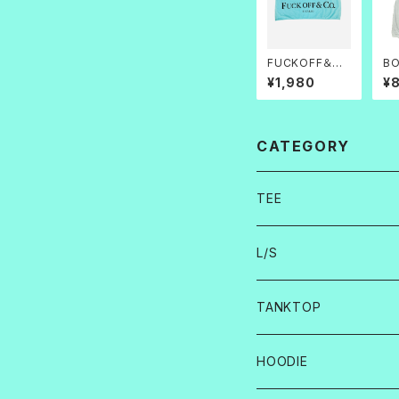
FUCKOFF＆C
BO
O.フェイスタオル
¥1,980
¥
CATEGORY
TEE
L/S
TANKTOP
HOODIE