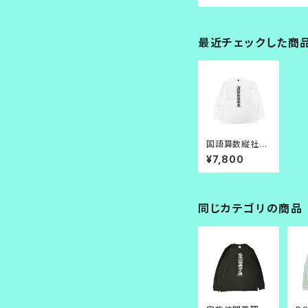
最近チェックした商
国語算数縦社会
L/S
¥7,800
同じカテゴリの商品