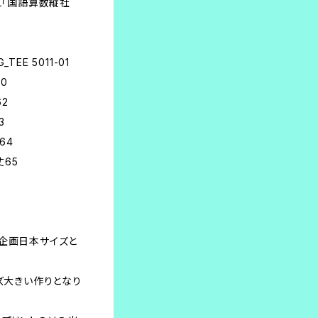
TEL「国語算数縦社
G_TEE 5011-01
60
62
3
64
丈65
本企画日本サイズと
イズ大きい作りとなり