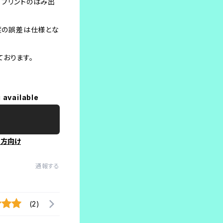
、プリントのはみ出
程度の誤差は仕様とな
おります。
 available
の方向け
通報する
(2)