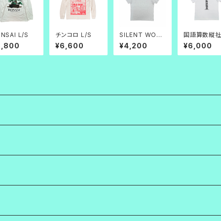
NSAI L/S
チンコロ L/S
SILENT WORK
国語算数縦
TEE グレー
TEE 白
8,800
¥6,600
¥4,200
¥6,000