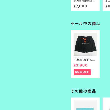
家族仲間義理人
BO
情 L/S 黒×白
¥7,800
¥
セール中の商品
FUCKOFF SWI
M PANTS 黒刺
¥3,900
繍
50%OFF
その他の商品