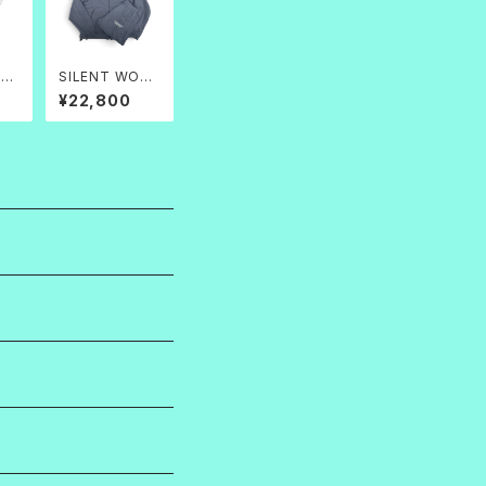
社会
SILENT WORK
_Water Repell
¥22,800
ent Track Jac
ket